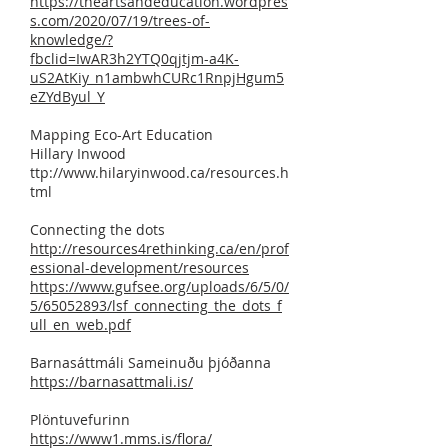
https://theartsandeducation.wordpres
s.com/2020/07/19/trees-of-
knowledge/?
fbclid=IwAR3h2YTQ0qjtjm-a4K-
uS2AtKiy_n1ambwhCURc1RnpjHgum5
eZYdByul_Y
Mapping Eco-Art Education
Hillary Inwood
ttp://
www.hilaryinwood.ca/resources.h
tml
Connecting the dots
http://resources4rethinking.ca/en/prof
essional-development/resources
https://www.gufsee.org/uploads/6/5/0/
5/65052893/lsf_connecting_the_dots_f
ull_en_web.pdf
Barnasáttmáli Sameinuðu þjóðanna
https://barnasattmali.is/
Plöntuvefurinn
https://www1.mms.is/flora/