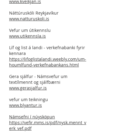
www.kveikjan.is
Náttúruskóli Reykjavíkur
www.natturuskoli.is
Vefur um útikennslu
www.utikennsla.is
​Líf og list á landi - verkefnabanki fyrir
kennara
https://lifoglistalandi.weebly.com/um-
houmlfund-verkefnabankans.html
Gera sjálfur - Námsvefur um
textílmennt og sjálfbærni
www.gerasjalfur.is
vefur um teikningu
www.blyantur.is
​Námsefni í núysköpun
https://vefir.mms.is/pdf/nysk.mennt_v
erk_vef.pdf