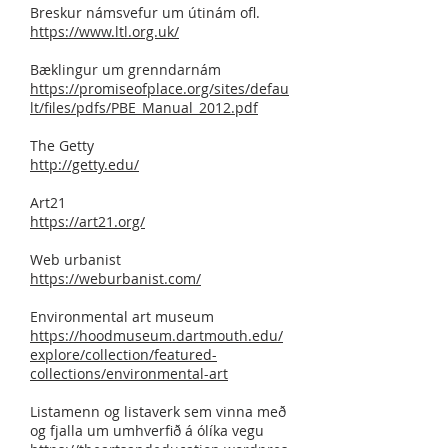
Breskur námsvefur um útinám ofl.
https://www.ltl.org.uk/
Bæklingur um grenndarnám
https://promiseofplace.org/sites/defau
lt/files/pdfs/PBE_Manual_2012.pdf
The Getty
http://getty.edu/
Art21
https://art21.org/
Web urbanist
https://weburbanist.com/
Environmental art museum
https://hoodmuseum.dartmouth.edu/
explore/collection/featured-
collections/environmental-art
Listamenn og listaverk sem vinna með
og fjalla um umhverfið á ólíka vegu