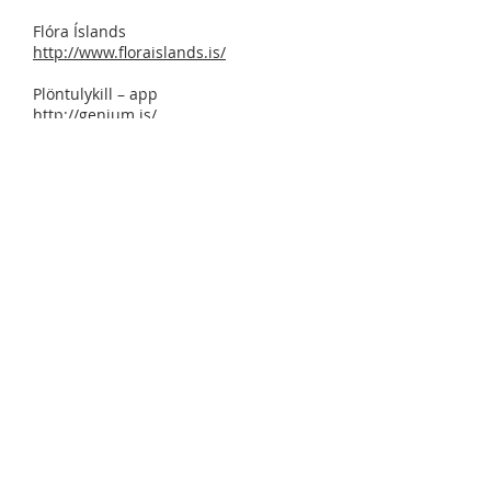
Flóra Íslands
http://www.floraislands.is/
Plöntulykill – app
http://genium.is/
Fuglavefur
www.fuglavefur.is
Náttúrufræðistofnun Íslands
www.ni.is
Selasetur Íslands
www.selasetur.is
Fjaran og hafið​
https://www1.mms.is/hafid/
​
50 bird species and the sounds they
make​
https://www.aaastateofplay.com/50-
bird-species-sounds-they-
make/?
fbclid=IwAR3Vfh3IFoRy5h5nBrCL4lIe7kj