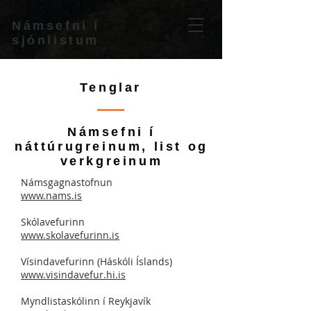
Námsefni í
sjónlistum
Tenglar
Námsefni í
náttúrugreinum, list og
verkgreinum
Námsgagnastofnun
www.nams.is
Skólavefurinn
www.skolavefurinn.is
Vísindavefurinn (Háskóli Íslands)
www.visindavefur.hi.is
Myndlistaskólinn í Reykjavík