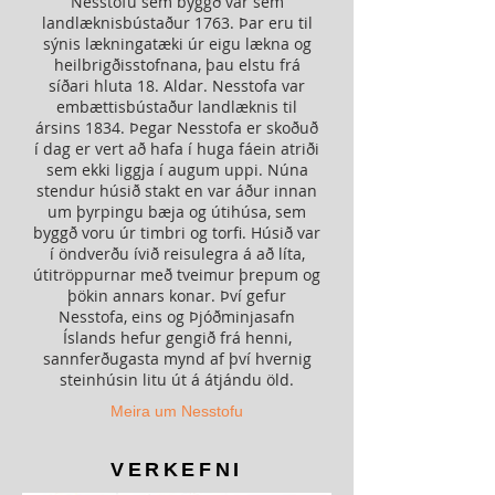
Nesstofu sem byggð var sem
landlæknisbústaður 1763. Þar eru til
sýnis lækningatæki úr eigu lækna og
heilbrigðisstofnana, þau elstu frá
síðari hluta 18. Aldar. Nesstofa var
embættisbústaður landlæknis til
ársins 1834. Þegar Nesstofa er skoðuð
í dag er vert að hafa í huga fáein atriði
sem ekki liggja í augum uppi. Núna
stendur húsið stakt en var áður innan
um þyrpingu bæja og útihúsa, sem
byggð voru úr timbri og torfi. Húsið var
í öndverðu ívið reisulegra á að líta,
útitröppurnar með tveimur þrepum og
þökin annars konar. Því gefur
Nesstofa, eins og Þjóðminjasafn
Íslands hefur gengið frá henni,
sannferðugasta mynd af því hvernig
steinhúsin litu út á átjándu öld.
Meira um Nesstofu
VERKEFNI