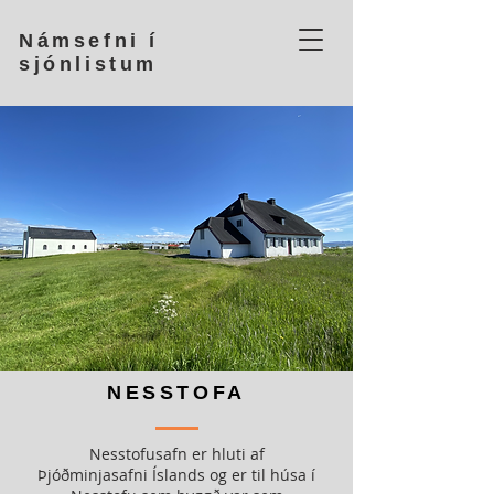
Námsefni í
sjónlistum
NESSTOFA
Nesstofusafn er hluti af
Þjóðminjasafni Íslands og er til húsa í