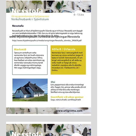
www.thjodminjasafn.is/media/sersyningar/Nesstofa