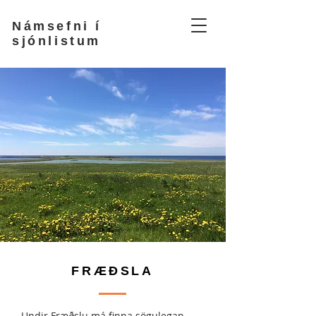
Námsefni í
sjónlistum
FRÆÐSLA
Undir Fræðslu má finna sögulegan