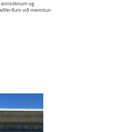
n, rannsóknum og
luaðferðum við menntun