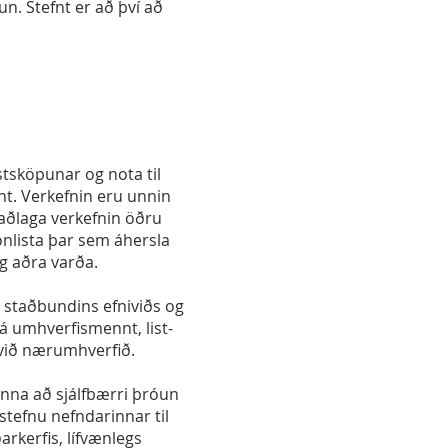
un. Stefnt er að því að
tsköpunar og nota til
nt. Verkefnin eru unnin
aðlaga verkefnin öðru
nlista þar sem áhersla
ig aðra varða.
 staðbundins efniviðs og
á umhverfismennt, list-
 við nærumhverfið.
nna að sjálfbærri þróun
tefnu nefndarinnar til
arkerfis, lífvænlegs