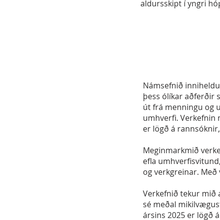
aldursskipt í yngri hó
Námsefnið inniheldur
þess ólíkar aðferðir
út frá menningu og u
umhverfi. Verkefnin 
er lögð á rannsóknir,
Meginmarkmið verkefn
efla umhverfisvitund
og verkgreinar. Með 
Verkefnið tekur mið
sé meðal mikilvægust
ársins 2025 er lögð á