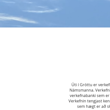
Úti í Gróttu er verk
Námsmanna. Verkefnið 
verkefnabanki sem er 
Verkefnin tengjast ken
sem hægt er að sk