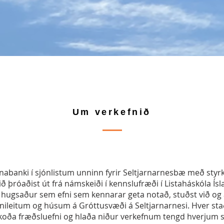
Um verkefnið
efnabanki í sjónlistum unninn fyrir Seltjarnarnesbæ með styr
þróaðist út frá námskeiði í kennslufræði í Listaháskóla Ís
hugsaður sem efni sem kennarar geta notað, stuðst við og 
nileitum og húsum á Gróttusvæði á Seltjarnarnesi. Hver sta
oða fræðsluefni og hlaða niður verkefnum tengd hverjum s