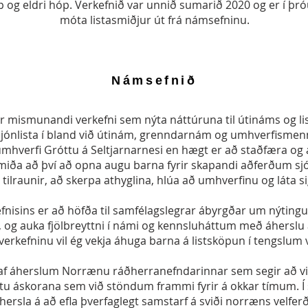
p og eldri hóp. Verkefnið var unnið sumarið 2020 og er í þró
móta listasmiðjur út frá námsefninu.
Námsefnið
 mismunandi verkefni sem nýta náttúruna til útináms og lis
 sjónlista í bland við útinám, grenndarnám og umhverfismen
mhverfi Gróttu á Seltjarnarnesi en hægt er að staðfæra og 
miða að því að opna augu barna fyrir skapandi aðferðum sjó
 tilraunir, að skerpa athyglina, hlúa að umhverfinu og láta s
isins er að höfða til samfélagslegrar ábyrgðar um nýtingu
, og auka fjölbreyttni í námi og kennsluháttum með áherslu 
verkefninu vil ég vekja áhuga barna á listsköpun í tengslum
 af áherslum Norrænu ráðherranefndarinnar sem segir að vi
u áskorana sem við stöndum frammi fyrir á okkar tímum. Í s
hersla á að efla þverfaglegt samstarf á sviði norræns velferð