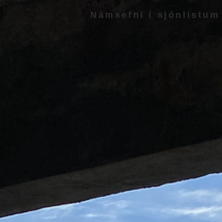
Námsefni í sjónlistum