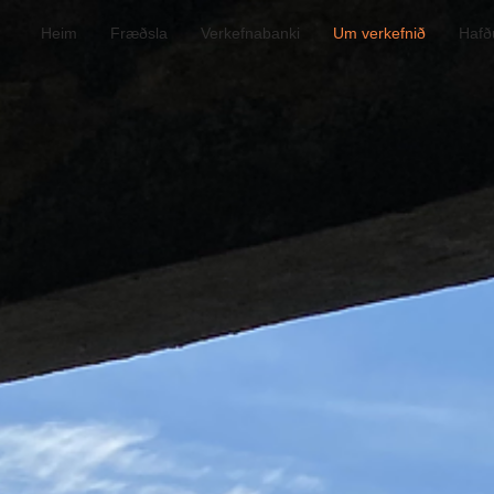
Heim
Fræðsla
Verkefnabanki
Um verkefnið
Hafð