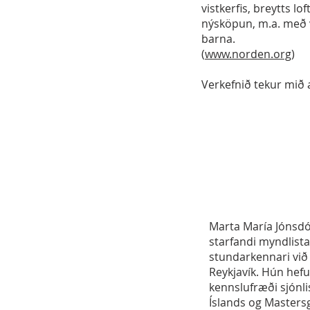
vistkerfis, breytts 
nýsköpun, m.a. með 
barna.
(
www.norden.org
)
Verkefnið tekur mið 
Marta María Jónsdót
starfandi myndlist
stundarkennari við
Reykjavík. Hún hef
kennslufræði sjónli
Íslands og Mastersg