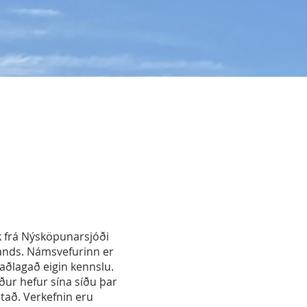
k frá Nýsköpunarsjóði
lands. Námsvefurinn er
aðlagað eigin kennslu.
ður hefur sína síðu þar
tað. Verkefnin eru