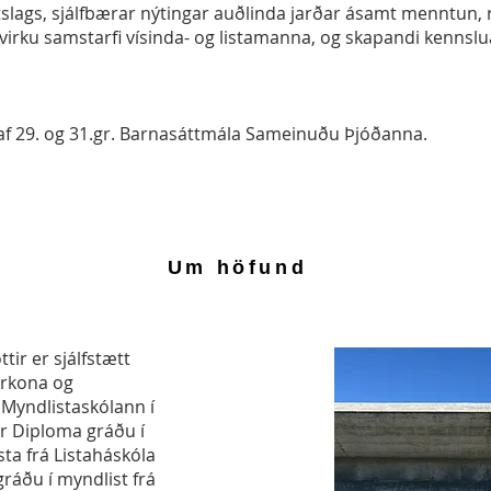
loftslags, sjálfbærar nýtingar auðlinda jarðar ásamt menntu
virku samstarfi vísinda- og listamanna, og skapandi kenns
af 29. og 31.gr. Barnasáttmála Sameinuðu Þjóðanna.
Um höfund
tir er sjálfstætt
arkona og
 Myndlistaskólann í
ur Diploma gráðu í
sta frá Listaháskóla
ráðu í myndlist frá